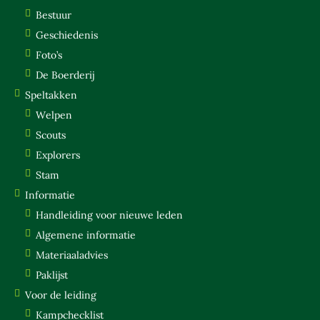
LEIDERSTEAM
Bestuur
BESTUUR
Geschiedenis
GESCHIEDENIS
Foto’s
FOTO’S
De Boerderij
Speltakken
DE BOERDERIJ
Welpen
SPELTAKKEN
Scouts
WELPEN
Explorers
SCOUTS
Stam
EXPLORERS
Informatie
STAM
Handleiding voor nieuwe leden
Algemene informatie
INFORMATIE
Materiaaladvies
HANDLEIDING VOOR NIEUWE LEDEN
Paklijst
ALGEMENE INFORMATIE
Voor de leiding
MATERIAALADVIES
Kampchecklist