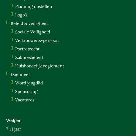
PAKLIJST
Planning opstellen
Logo’s
VOOR DE LEIDING
Beleid & veiligheid
KAMPCHECKLIST
Sociale Veiligheid
PLANNING OPSTELLEN
Vertrouwens-persoon
LOGO’S
Portretrecht
BELEID & VEILIGHEID
Zakmesbeleid
Huishoudelijk reglement
SOCIALE VEILIGHEID
Doe mee!
VERTROUWENS-PERSOON
Word jeugdlid
PORTRETRECHT
Sponsoring
ZAKMESBELEID
Vacatures
HUISHOUDELIJK REGLEMENT
DOE MEE!
Welpen
7-11 jaar
WORD JEUGDLID