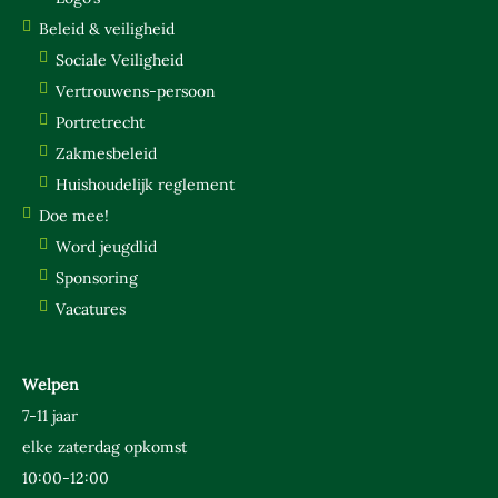
VERTROUWENS-PERSOON
Beleid & veiligheid
PORTRETRECHT
Sociale Veiligheid
ZAKMESBELEID
Vertrouwens-persoon
HUISHOUDELIJK REGLEMENT
Portretrecht
DOE MEE!
Zakmesbeleid
Huishoudelijk reglement
WORD JEUGDLID
Doe mee!
SPONSORING
Word jeugdlid
VACATURES
Sponsoring
Vacatures
Welpen
7-11 jaar
elke zaterdag opkomst
10:00-12:00