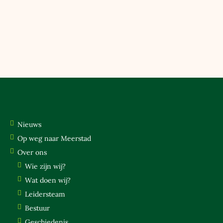
NIEUWS
OP WEG NAAR MEERSTAD
OVER ONS
WIE ZIJN WIJ?
WAT DOEN WIJ?
LEIDERSTEAM
BESTUUR
Nieuws
GESCHIEDENIS
Op weg naar Meerstad
FOTO’S
Over ons
DE BOERDERIJ
Wie zijn wij?
Wat doen wij?
SPELTAKKEN
Leidersteam
WELPEN
Bestuur
SCOUTS
Geschiedenis