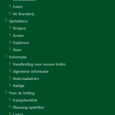
EXPLORERS
Foto’s
STAM
De Boerderij
Speltakken
INFORMATIE
Welpen
HANDLEIDING VOOR NIEUWE LEDEN
Scouts
ALGEMENE INFORMATIE
Explorers
MATERIAALADVIES
Stam
PAKLIJST
Informatie
VOOR DE LEIDING
Handleiding voor nieuwe leden
Algemene informatie
KAMPCHECKLIST
Materiaaladvies
PLANNING OPSTELLEN
Paklijst
LOGO’S
Voor de leiding
BELEID & VEILIGHEID
Kampchecklist
Planning opstellen
SOCIALE VEILIGHEID
Logo’s